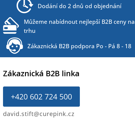
t
Dodání do 2 dnů od objednání
í
Můžeme nabídnout nejlepší B2B ceny na
trhu
Zákaznická B2B podpora Po - Pá 8 - 18
Zákaznická B2B linka
+420 602 724 500
david.stift@curepink.cz