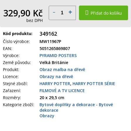
329,90 Kč
Přidat do košíku
bez DPH
349162
Kód produktu:
Číslo výrobce
:
MW11967P
EAN
:
5051265869807
Výrobce
:
PYRAMID POSTERS
Země původu
:
Velká Británie
Produkt
:
Obraz malba na dřevě
Licence:
Obrazy na dřevě
Stejné zboží:
HARRY POTTER
,
HARRY POTTER SÉRIE
Zařazení
:
FILMOVÉ A TV LICENCE
Rozměry
:
20 x 29,5 cm
Kategorie zboží
:
Bytové doplňky a dekorace - Bytové
dekorace
Obrazy