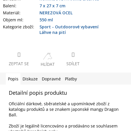
Balení
:
7 x 27 x 7 cm
Materiál
:
NEREZOVÁ OCEL
Objem ml
:
550 ml
Kategorie zboží
:
Sport - Outdoorové vybavení
Láhve na pití
ZEPTAT SE
SDÍLET
HLÍDAT
Popis
Diskuze
Dopravné
Platby
Detailní popis produktu
Oficiální dárkové, sběratelské a upomínkové zboží z
katalogu produktů a se znakem japonské mangy Dragon
Ball.
Zboží je legálně licencováno a prodáváno se souhlasem