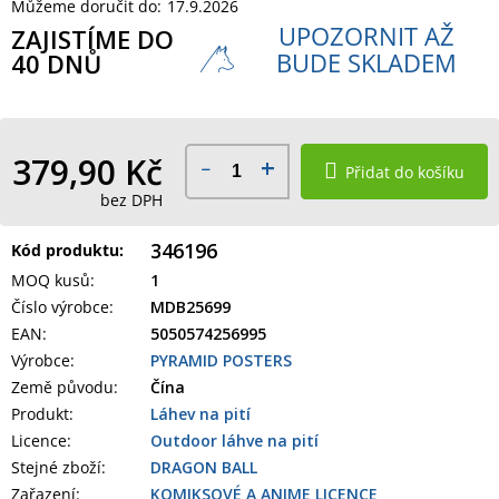
Můžeme doručit do:
17.9.2026
UPOZORNIT AŽ
ZAJISTÍME DO
BUDE SKLADEM
40 DNŮ
379,90 Kč
Přidat do košíku
bez DPH
346196
Kód produktu:
MOQ kusů
:
1
Číslo výrobce
:
MDB25699
EAN
:
5050574256995
Výrobce
:
PYRAMID POSTERS
Země původu
:
Čína
Produkt
:
Láhev na pití
Licence:
Outdoor láhve na pití
Stejné zboží:
DRAGON BALL
Zařazení
:
KOMIKSOVÉ A ANIME LICENCE