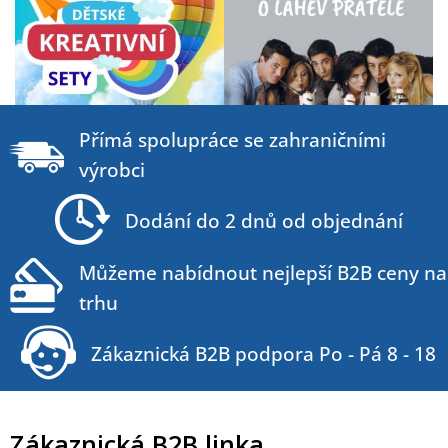
Z
á
Přímá spolupráce se zahraničními
p
výrobci
a
t
Dodání do 2 dnů od objednání
í
Můžeme nabídnout nejlepší B2B ceny na
trhu
Zákaznická B2B podpora Po - Pá 8 - 18
Zákaznická B2B linka