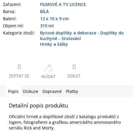
Zařazení
:
FILMOVÉ A TV LICENCE
Barva
:
BÍLÁ
Balení
:
12 x 10 x 9 cm
Objem ml
:
315 ml
Kategorie zboží
:
Bytové doplňky a dekorace - Doplňky do
kuchyně - Stolování
Hrnky a šálky
ZEPTAT SE
SDÍLET
HLÍDAT
Popis
Diskuze
Dopravné
Platby
Detailní popis produktu
Oficiální hrnek a doplňkové zboží z katalogu produktů s
logem, fotografiemi a grafikou amerického animovaného
seriálu Rick and Morty.