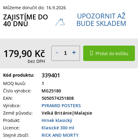
Můžeme doručit do:
16.9.2026
UPOZORNIT AŽ
ZAJISTÍME DO
BUDE SKLADEM
40 DNŮ
179,90 Kč
Přidat do košíku
bez DPH
339401
Kód produktu:
MOQ kusů
:
1
Číslo výrobce
:
MG25180
EAN
:
5050574251808
Výrobce
:
PYRAMID POSTERS
Země původu
:
Velká Británie|Malajsie
Produkt
:
Hrnek klasický
Licence:
Klasické 300 ml
Stejné zboží:
RICK AND MORTY