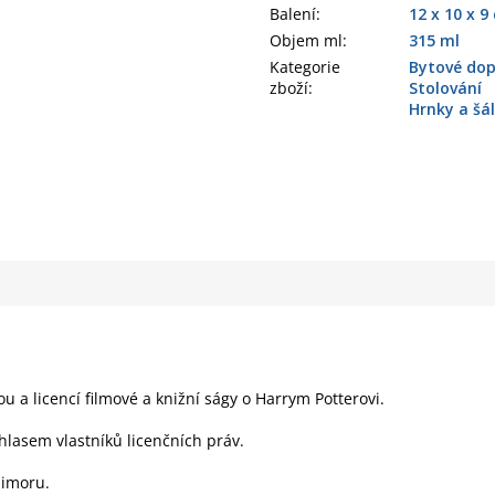
Balení
:
12 x 10 x 9
Objem ml
:
315 ml
Kategorie
Bytové dop
zboží
:
Stolování
Hrnky a šá
ou a licencí filmové a knižní ságy o Harrym Potterovi.
hlasem vlastníků licenčních práv.
zimoru.