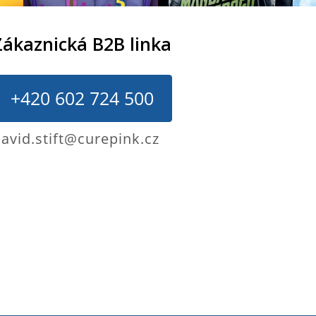
Zákaznická B2B linka
+420 602 724 500
avid.stift@curepink.cz