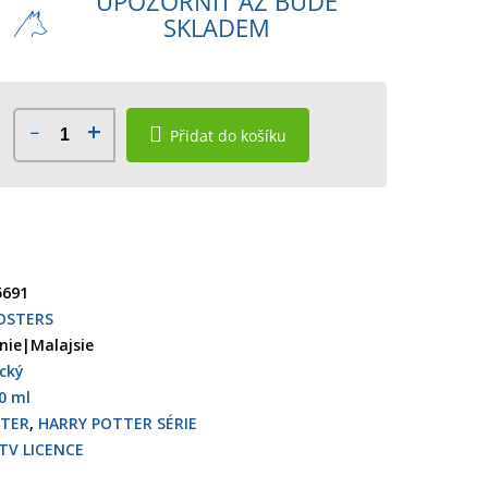
UPOZORNIT AŽ BUDE
SKLADEM
Přidat do košíku
5691
OSTERS
ánie|Malajsie
ický
0 ml
TTER
,
HARRY POTTER SÉRIE
TV LICENCE