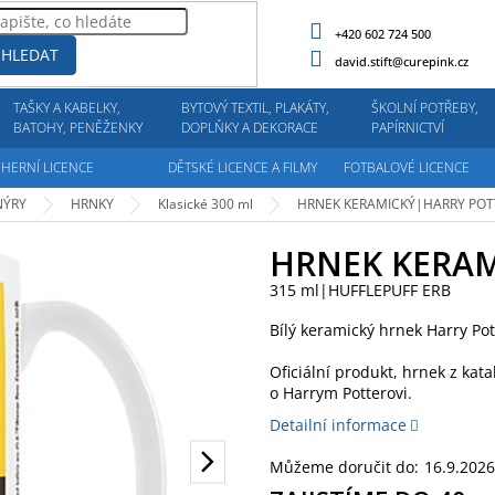
+420 602 724 500
HLEDAT
david.stift@curepink.cz
TAŠKY A KABELKY,
BYTOVÝ TEXTIL, PLAKÁTY,
ŠKOLNÍ POTŘEBY,
BATOHY, PENĚŽENKY
DOPLŇKY A DEKORACE
PAPÍRNICTVÍ
HERNÍ LICENCE
DĚTSKÉ LICENCE A FILMY
FOTBALOVÉ LICENCE
NÝRY
HRNKY
Klasické 300 ml
HRNEK KERAMICKÝ|HARRY PO
HRNEK KERAM
315 ml|HUFFLEPUFF ERB
Bílý keramický hrnek Harry Pot
Oficiální produkt, hrnek z kata
o Harrym Potterovi.
Detailní informace
Můžeme doručit do:
16.9.2026