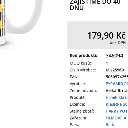
ZAJISTÍME DO 40
DNŮ
179,90 Kč
bez DPH
346094
Kód produktu:
MOQ kusů
:
1
Číslo výrobce
:
MG25569
EAN
:
505057425
Výrobce
:
PYRAMID P
Země původu
:
Velká Brit
Produkt
:
Hrnek klas
Licence:
Klasické 30
Stejné zboží:
HARRY PO
Zařazení
:
FILMOVÉ A 
Barva
:
BÍLÁ