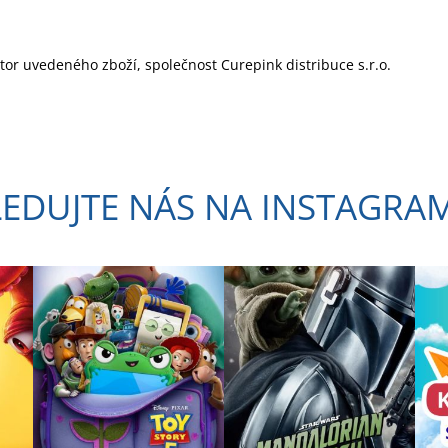
utor uvedeného zboží, společnost Curepink distribuce s.r.o.
LEDUJTE NÁS NA INSTAGRA