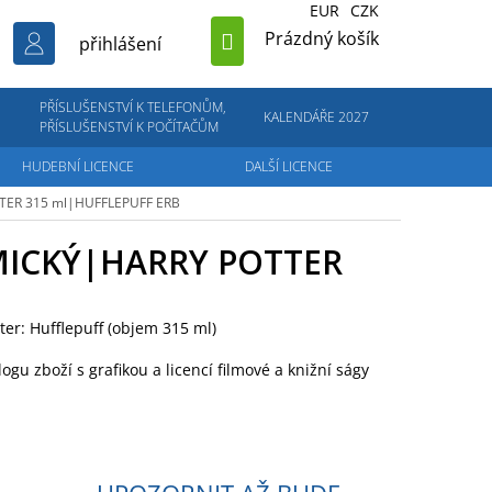
EUR
CZK
NÁKUPNÍ
Prázdný košík
přihlášení
KOŠÍK
PŘÍSLUŠENSTVÍ K TELEFONŮM,
KALENDÁŘE 2027
PŘÍSLUŠENSTVÍ K POČÍTAČŮM
HUDEBNÍ LICENCE
DALŠÍ LICENCE
TTER
315 ml|HUFFLEPUFF ERB
ICKÝ|HARRY POTTER
ter: Hufflepuff (objem 315 ml)
logu zboží s grafikou a licencí filmové a knižní ságy