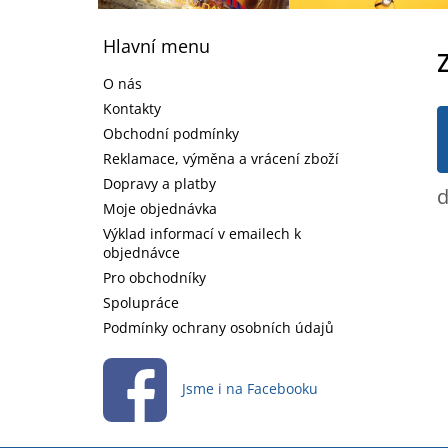
Z
á
Hlavní menu
p
a
O nás
t
Kontakty
í
Obchodní podmínky
Reklamace, výměna a vrácení zboží
Dopravy a platby
d
Moje objednávka
Výklad informací v emailech k
objednávce
Pro obchodníky
Spolupráce
Podmínky ochrany osobních údajů
Jsme i na Facebooku