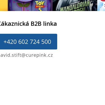
Zákaznická B2B linka
+420 602 724 500
avid.stift@curepink.cz