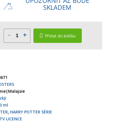
UPOZORNIT AŽ BUDE
SKLADEM
Přidat do košíku
4671
OSTERS
ánie|Malajsie
ický
0 ml
TTER
,
HARRY POTTER SÉRIE
TV LICENCE