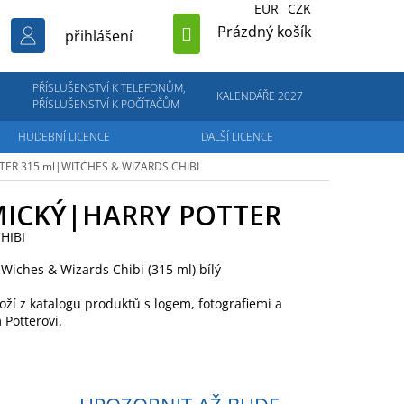
EUR
CZK
NÁKUPNÍ
Prázdný košík
přihlášení
KOŠÍK
PŘÍSLUŠENSTVÍ K TELEFONŮM,
KALENDÁŘE 2027
PŘÍSLUŠENSTVÍ K POČÍTAČŮM
HUDEBNÍ LICENCE
DALŠÍ LICENCE
TTER
315 ml|WITCHES & WIZARDS CHIBI
ICKÝ|HARRY POTTER
HIBI
 Wiches & Wizards Chibi (315 ml) bílý
oží z katalogu produktů s logem, fotografiemi a
 Potterovi.