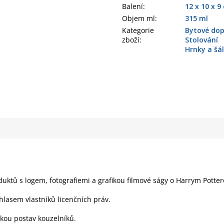
Balení
:
12 x 10 x 9
Objem ml
:
315 ml
Kategorie
Bytové dop
zboží
:
Stolování
Hrnky a šá
duktů s logem, fotografiemi a grafikou filmové ságy o Harrym Potter
hlasem vlastníků licenčních práv.
ikou postav kouzelníků.