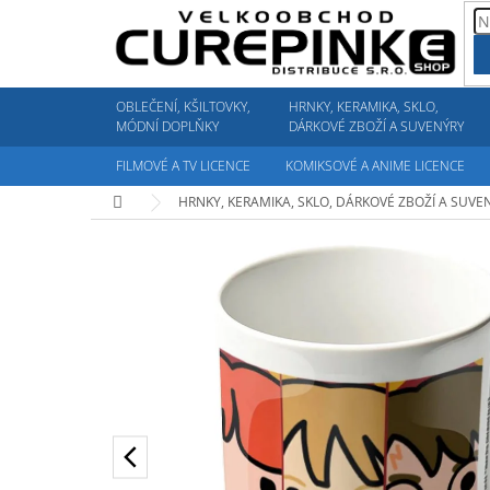
Přejít
na
obsah
OBLEČENÍ, KŠILTOVKY,
HRNKY, KERAMIKA, SKLO,
MÓDNÍ DOPLŇKY
DÁRKOVÉ ZBOŽÍ A SUVENÝRY
FILMOVÉ A TV LICENCE
KOMIKSOVÉ A ANIME LICENCE
Domů
HRNKY, KERAMIKA, SKLO, DÁRKOVÉ ZBOŽÍ A SUVE