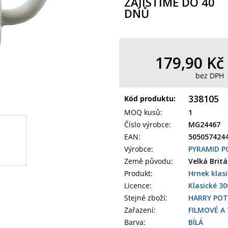
ZAJISTÍME DO 40
DNŮ
179,90 Kč
bez DPH
338105
Kód produktu:
MOQ kusů
:
1
Číslo výrobce
:
MG24467
EAN
:
505057424
Výrobce
:
PYRAMID P
Země původu
:
Velká Brit
Produkt
:
Hrnek klas
Licence:
Klasické 30
Stejné zboží:
HARRY PO
Zařazení
:
FILMOVÉ A 
Barva
:
BÍLÁ