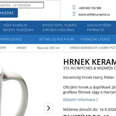
+420 602 724 500
HLEDAT
david.stift@curepink.cz
TAŠKY A KABELKY,
BYTOVÝ TEXTIL, PLAKÁTY,
ŠKOLNÍ POTŘEBY,
BATOHY, PENĚŽENKY
DOPLŇKY A DEKORACE
PAPÍRNICTVÍ
HERNÍ LICENCE
DĚTSKÉ LICENCE A FILMY
FOTBALOVÉ LICENCE
NÝRY
HRNKY
Klasické 300 ml
HRNEK KERAMICKÝ|HARRY PO
HRNEK KERAM
315 ml|WITCHES & WIZARDS C
Keramický hrnek Harry Potter:
Oficiální hrnek a doplňkové zb
grafikou filmové ságy o Harrym
Detailní informace
Můžeme doručit do:
16.9.2026