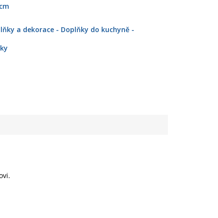
 cm
lňky a dekorace - Doplňky do kuchyně -
lky
ovi.