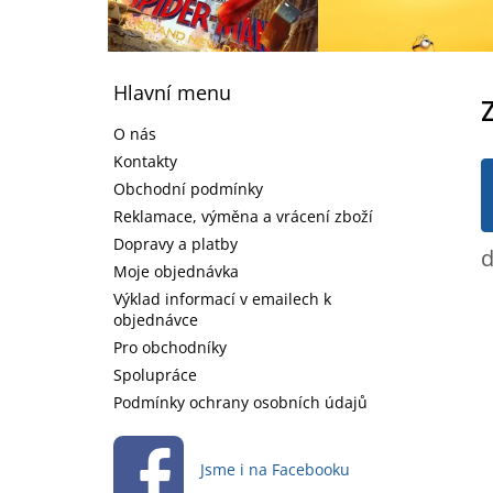
Z
á
Hlavní menu
p
a
O nás
t
Kontakty
í
Obchodní podmínky
Reklamace, výměna a vrácení zboží
Dopravy a platby
d
Moje objednávka
Výklad informací v emailech k
objednávce
Pro obchodníky
Spolupráce
Podmínky ochrany osobních údajů
Jsme i na Facebooku