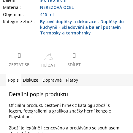
Balení
:
9 x 19 x 9 cm
Materiál
:
NEREZOVÁ OCEL
Objem ml
:
415 ml
Kategorie zboží
:
Bytové doplňky a dekorace - Doplňky do
kuchyně - Skladování a balení potravin
Termosky a termohrnky
ZEPTAT SE
SDÍLET
HLÍDAT
Popis
Diskuze
Dopravné
Platby
Detailní popis produktu
Oficiální produkt, cestovní hrnek z katalogu zboží s
logem, fotografiemi a grafikou značky herní konzole
Playstation.
Zboží je legálně licencováno a prodáváno se souhlasem