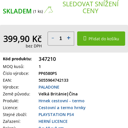
SLEDOVAT SNÍŽENÍ
CENY
SKLADEM
(1 ks)
399,90 Kč
Přidat do košíku
bez DPH
347210
Kód produktu:
MOQ kusů
:
1
Číslo výrobce
:
PP6580PS
EAN
:
5055964742133
Výrobce
:
PALADONE
Země původu
:
Velká Británie|Čína
Produkt
:
Hrnek cestovní - termo
Licence:
Cestovní a termo hrnky
Stejné zboží:
PLAYSTATION PS4
Zařazení
:
HERNÍ LICENCE