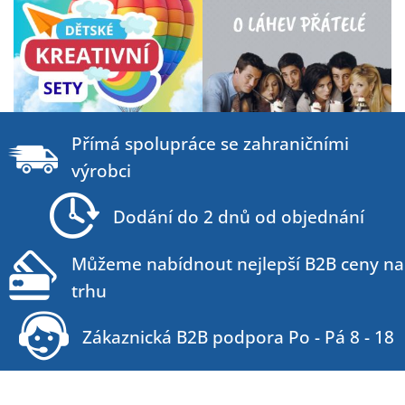
Z
á
Přímá spolupráce se zahraničními
p
výrobci
a
t
Dodání do 2 dnů od objednání
í
Můžeme nabídnout nejlepší B2B ceny na
trhu
Zákaznická B2B podpora Po - Pá 8 - 18