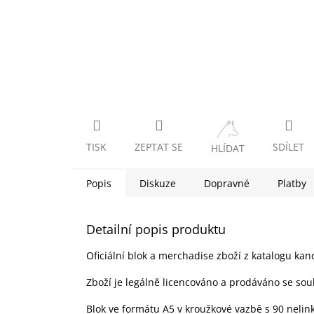
TISK
ZEPTAT SE
SDÍLET
HLÍDAT
Popis
Diskuze
Dopravné
Platby
Detailní popis produktu
Oficiální blok a merchadise zboží z katalogu kan
Zboží je legálně licencováno a prodáváno se sou
Blok ve formátu A5 v kroužkové vazbě s 90 nelin