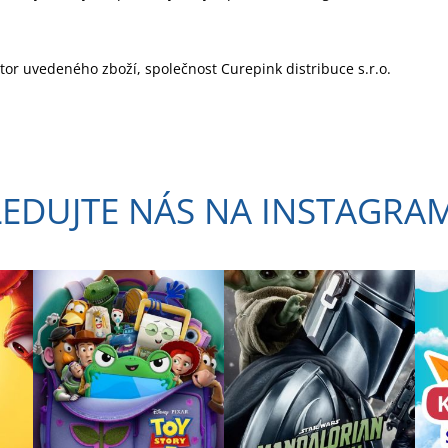
utor uvedeného zboží, společnost Curepink distribuce s.r.o.
LEDUJTE NÁS NA INSTAGRA