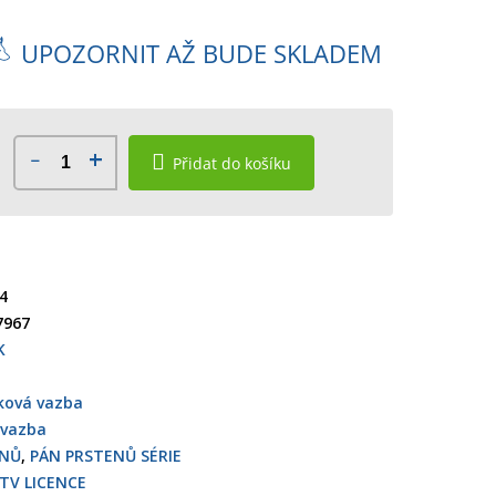
UPOZORNIT AŽ BUDE SKLADEM
Přidat do košíku
4
7967
K
ková vazba
 vazba
ENŮ
,
PÁN PRSTENŮ SÉRIE
 TV LICENCE