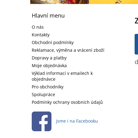
Z
á
Hlavní menu
p
a
O nás
t
Kontakty
í
Obchodní podmínky
Reklamace, výměna a vrácení zboží
Dopravy a platby
d
Moje objednávka
Výklad informací v emailech k
objednávce
Pro obchodníky
Spolupráce
Podmínky ochrany osobních údajů
Jsme i na Facebooku