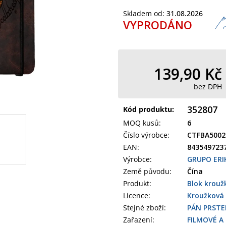
Skladem od:
31.08.2026
VYPRODÁNO
139,90 Kč
bez DPH
352807
Kód produktu:
MOQ kusů
:
6
Číslo výrobce
:
CTFBA5002
EAN
:
843549723
Výrobce
:
GRUPO ERI
Země původu
:
Čína
Produkt
:
Blok krouž
Licence:
Kroužková
Stejné zboží:
PÁN PRST
Zařazení
:
FILMOVÉ A