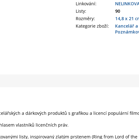
Linkování
:
NELINKOV
Listy
:
90
Rozměry
:
14,8 x 21 
Kategorie zboží
:
Kancelář a
Poznámkové
celářských a dárkových produktů s grafikou a licencí populární film
hlasem vlastníků licenčních práv.
kovanými listy, inspirovaný zlatým prstenem (Ring from Lord of the