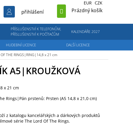
EUR
CZK
NÁKUPNÍ
Prázdný košík
přihlášení
KOŠÍK
PŘÍSLUŠENSTVÍ K TELEFONŮM,
KALENDÁŘE 2027
PŘÍSLUŠENSTVÍ K POČÍTAČŮM
HUDEBNÍ LICENCE
DALŠÍ LICENCE
 OF THE RINGS|RING|14,8 x 21 cm
ÍK A5|KROUŽKOVÁ
8 x 21 cm
he Rings|Pán prstenů: Prsten (A5 14,8 x 21,0 cm)
boží z katalogu kancelářských a dárkových produktů
filmové série The Lord Of The Rings.