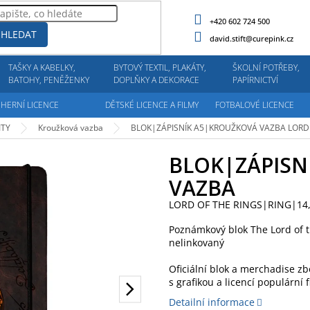
+420 602 724 500
HLEDAT
david.stift@curepink.cz
TAŠKY A KABELKY,
BYTOVÝ TEXTIL, PLAKÁTY,
ŠKOLNÍ POTŘEBY,
BATOHY, PENĚŽENKY
DOPLŇKY A DEKORACE
PAPÍRNICTVÍ
HERNÍ LICENCE
DĚTSKÉ LICENCE A FILMY
FOTBALOVÉ LICENCE
ITY
Kroužková vazba
BLOK|ZÁPISNÍK A5|KROUŽKOVÁ VAZBA
LORD
BLOK|ZÁPISN
VAZBA
LORD OF THE RINGS|RING|14,
Poznámkový blok The Lord of t
nelinkovaný
Oficiální blok a merchadise z
s grafikou a licencí populární 
Detailní informace