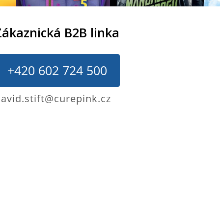
Zákaznická B2B linka
+420 602 724 500
avid.stift@curepink.cz